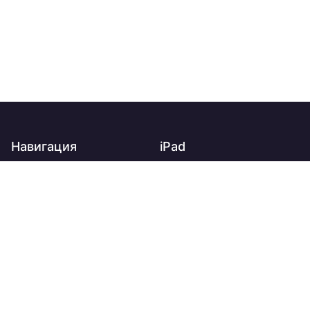
Навигация
iPad
Главная
iPad
О нас
iPad Air
Доставка
iPad mini
Оплата
iPad Pro
Контакты
Apple Watch
Новости и акции
Trade-in