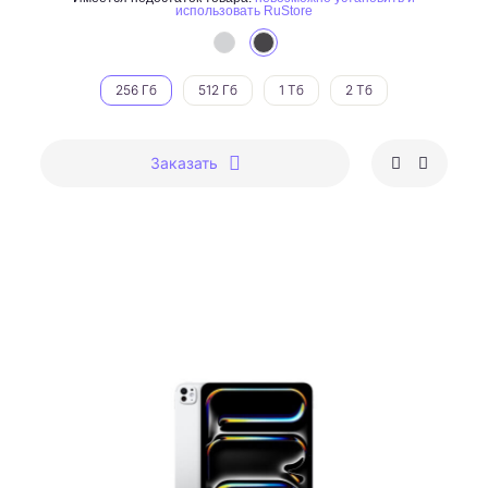
использовать RuStore
256 Гб
512 Гб
1 Тб
2 Тб
Заказать