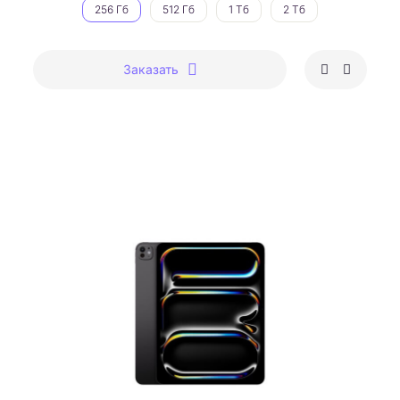
256 Гб
512 Гб
1 Тб
2 Тб
Заказать