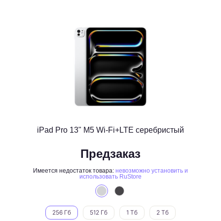
iPad Pro 13" M5 Wi-Fi+LTE серебристый
Предзаказ
Имеется недостаток товара:
невозможно установить и
использовать RuStore
256 Гб
512 Гб
1 Тб
2 Тб