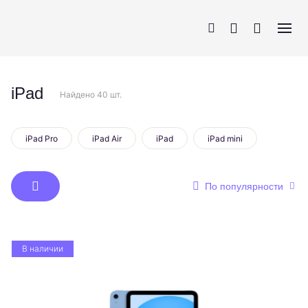
iPad
Найдено 40 шт.
iPhone
AirPods
MacBook
Apple Watch
iPad Pro
iPad Air
iPad
iPad mini
По популярности
В наличии