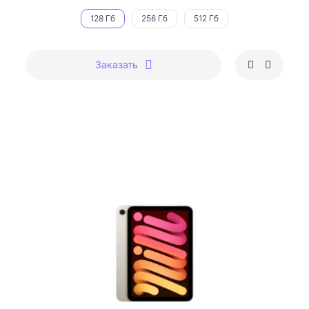
128 Гб
256 Гб
512 Гб
Заказать