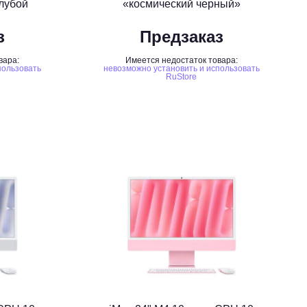
лубой
«космический черный»
з
Предзаказ
вара:
Имеется недостаток товара:
пользовать
невозможно установить и использовать
RuStore