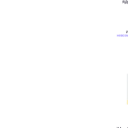
яд
И
невозм