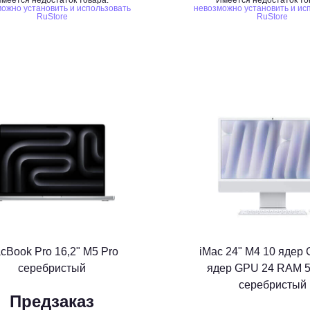
меется недостаток товара:
Имеется недостаток то
ожно установить и использовать
невозможно установить и ис
RuStore
RuStore
cBook Pro 16,2" M5 Pro
iMac 24" M4 10 ядер
серебристый
ядер GPU 24 RAM 5
серебристый
Предзаказ