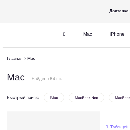
Mac
iPhone
Apple Watch
Доставка
Mac
iPhone
iPhone
AirPods
Главная
Mac
iPhone
AirPods
M
Mac
Найдено 54 шт.
Быстрый поиск:
iMac
MacBook Neo
MacBook
Таблицей