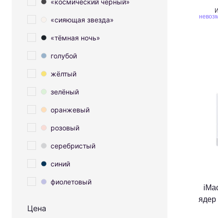
«космический черный»
И
невозм
«сияющая звезда»
«тёмная ночь»
голубой
жёлтый
зелёный
оранжевый
розовый
серебристый
синий
фиолетовый
iMa
ядер
Цена