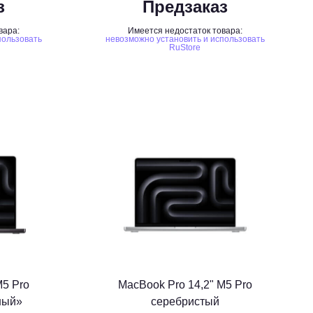
з
Предзаказ
вара:
Имеется недостаток товара:
пользовать
невозможно установить и использовать
RuStore
M5 Pro
MacBook Pro 14,2" M5 Pro
ный»
серебристый