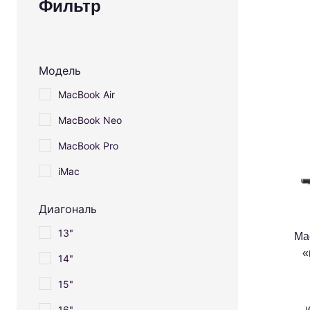
Фильтр
Модель
MacBook Air
MacBook Neo
MacBook Pro
iMac
Диагональ
13"
Ma
«
14"
15"
16"