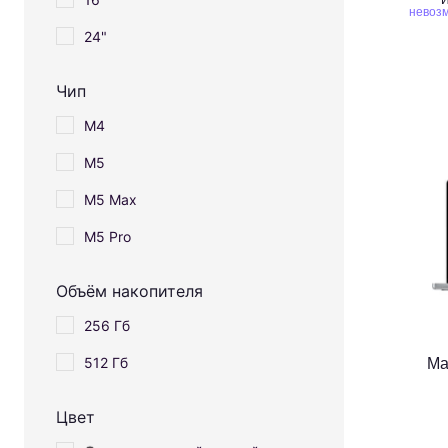
И
невозм
24"
Чип
M4
M5
M5 Max
M5 Pro
Объём накопителя
256 Гб
512 Гб
Ma
Цвет