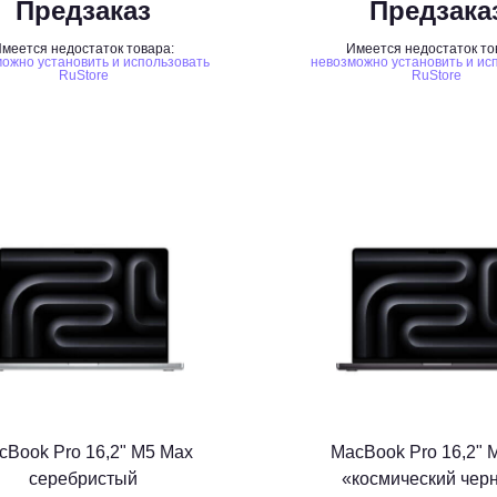
Предзаказ
Предзака
меется недостаток товара:
Имеется недостаток то
ожно установить и использовать
невозможно установить и ис
RuStore
RuStore
cBook Pro 16,2" M5 Max
MacBook Pro 16,2" 
серебристый
«космический чер