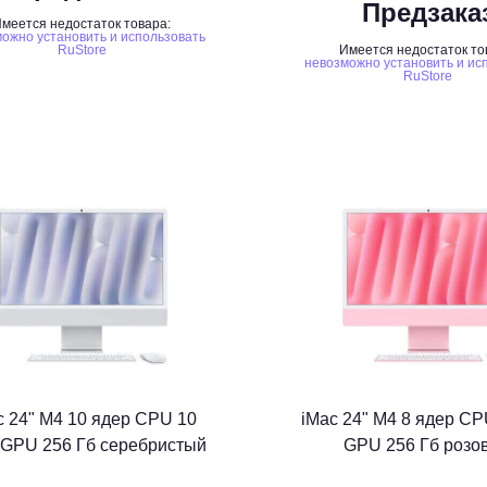
Предзака
меется недостаток товара:
ожно установить и использовать
RuStore
Имеется недостаток то
невозможно установить и ис
RuStore
c 24" M4 10 ядер CPU 10
iMac 24" M4 8 ядер CP
 GPU 256 Гб серебристый
GPU 256 Гб розо