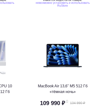
вара:
Имеется недостаток товара:
пользовать
невозможно установить и использовать
RuStore
 CPU 10
MacBook Air 13,6" M5 512 Гб
12 Гб
«тёмная ночь»
109 990 ₽
134 990 ₽