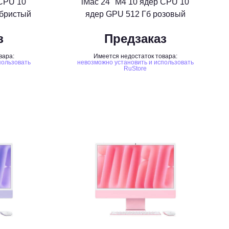
 CPU 10
iMac 24" M4 10 ядер CPU 10
ебристый
ядер GPU 512 Гб розовый
з
Предзаказ
вара:
Имеется недостаток товара:
пользовать
невозможно установить и использовать
RuStore