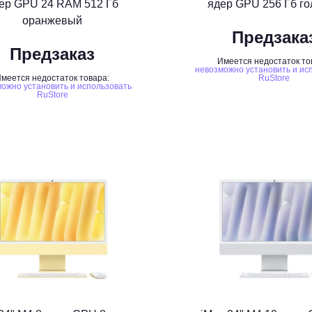
ер GPU 24 RAM 512 Гб
ядер GPU 256 Гб го
оранжевый
Предзака
Предзаказ
Имеется недостаток то
невозможно установить и ис
меется недостаток товара:
RuStore
ожно установить и использовать
RuStore