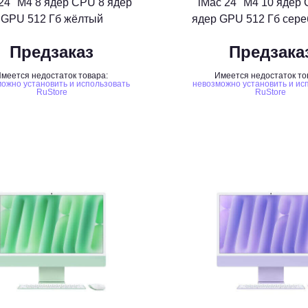
24" M4 8 ядер CPU 8 ядер
iMac 24" M4 10 ядер
GPU 512 Гб жёлтый
ядер GPU 512 Гб сер
Предзаказ
Предзака
меется недостаток товара:
Имеется недостаток то
ожно установить и использовать
невозможно установить и ис
RuStore
RuStore