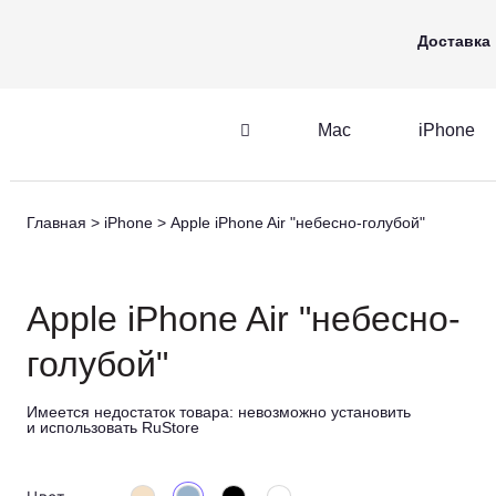
Mac
iPhone
Apple Watch
Доставка
Mac
iPhone
iPhone
AirPods
Главная
iPhone
Apple iPhone Air "небесно-голубой"
iPhone
AirPods
M
Apple iPhone Air "небесно-
голубой"
Имеется недостаток товара:
невозможно установить
и использовать RuStore