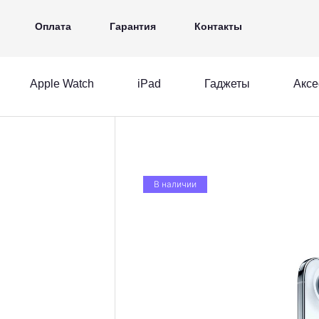
iPad
Гаджеты
Аксессуары
Ещё
Оплата
Гарантия
Контакты
Apple Watch
iPad
Гаджеты
Аксе
MacBook
Apple Watch
iPad
acBook
Apple Watch
iPad
В наличии