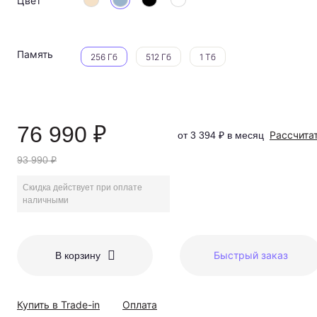
Цвет
Память
256 Гб
512 Гб
1 Тб
76 990 ₽
Рассчита
от 3 394 ₽ в месяц
93 990 ₽
Скидка действует при оплате
наличными
Быстрый заказ
В корзину
Купить в Trade-in
Оплата