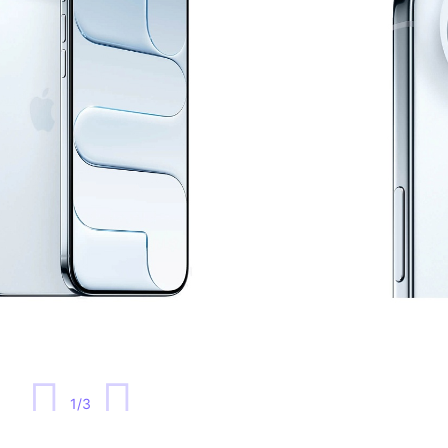
1
/
3