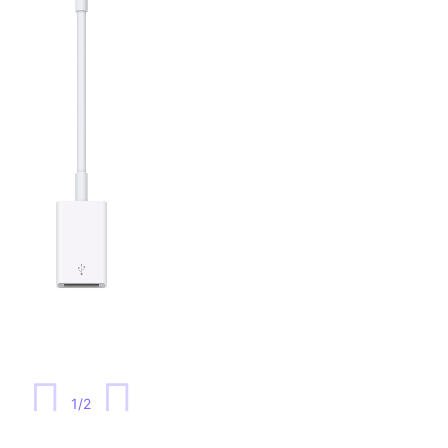
1
/
2