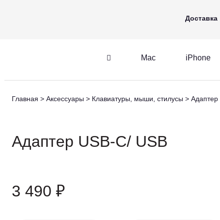
Mac
iPhone
Apple Watch
Доставка
Mac
iPhone
iPhone
AirPods
Главная
Аксессуары
Клавиатуры, мыши, стилусы
Адаптер
iPhone
AirPods
M
Адаптер USB-C/ USB
3 490 ₽