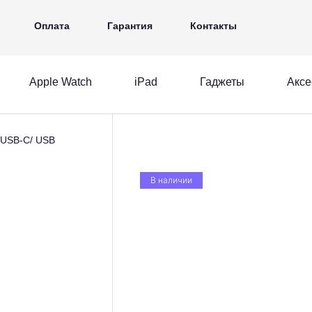
iPad
Гаджеты
Аксессуары
Ещё
Оплата
Гарантия
Контакты
Apple Watch
iPad
Гаджеты
Аксе
MacBook
Apple Watch
iPad
 USB-C/ USB
acBook
Apple Watch
iPad
В наличии