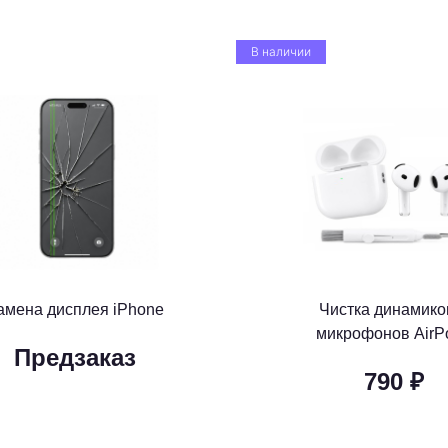
В наличии
амена дисплея iPhone
Чистка динамико
микрофонов AirP
Предзаказ
790 ₽