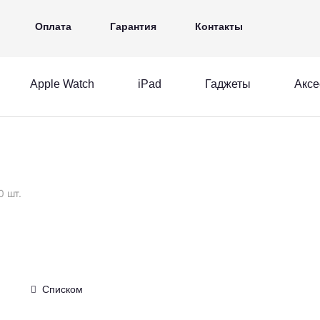
iPad
Гаджеты
Аксессуары
Ещё
Оплата
Гарантия
Контакты
Apple Watch
iPad
Гаджеты
Аксе
MacBook
Apple Watch
iPad
acBook
Apple Watch
iPad
0 шт.
Списком