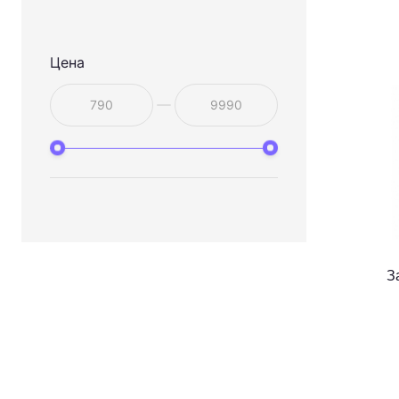
Цена
З