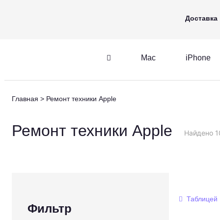
Mac
iPhone
Apple Watch
Доставка
Mac
iPhone
iPhone
AirPods
Главная
Ремонт техники Apple
iPhone
AirPods
M
Ремонт техники Apple
Найдено 1
Таблицей
Фильтр