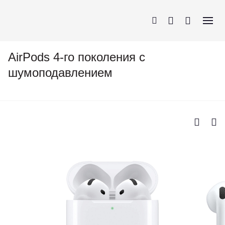
AirPods 4-го поколения c
шумоподавлением
iPhone
AirPods
MacBook
Apple Watch