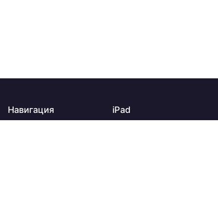
Навигация
iPad
Главная
iPad
О нас
iPad Air
Доставка
iPad mini
Оплата
iPad Pro
Контакты
Apple Watch
Новости и акции