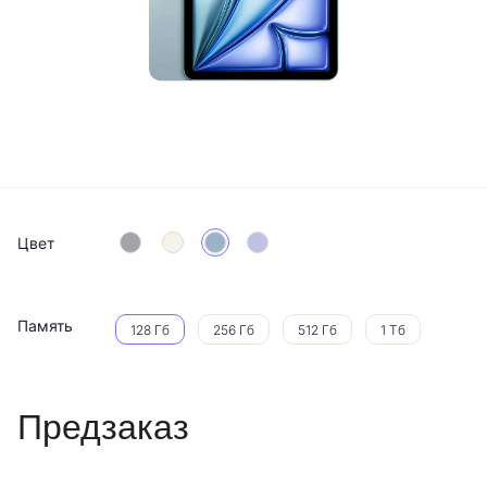
Цвет
Память
128 Гб
256 Гб
512 Гб
1 Тб
Предзаказ