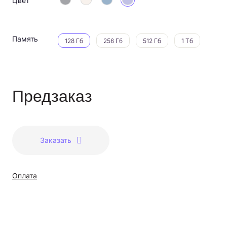
Цвет
Память
128 Гб
256 Гб
512 Гб
1 Тб
Предзаказ
Заказать
Оплата