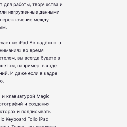
т для работы, творчества и
 или нагруженные данными
а переключение между
ым.
ает из iPad Air надёжного
внимания» во время
телем, вы всегда будете в
шетом, например, в ходе
ий. И даже если в кадре
о.
l и клавиатурой Magic
фотографий и создания
акторах и подписывать
c Keyboard Folio iPad
еру. Теперь вы сможете