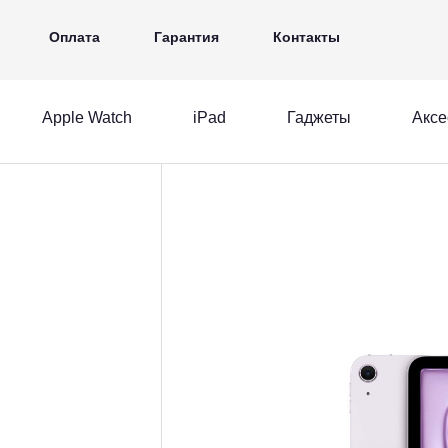
iPad
Гаджеты
Аксессуары
Ещё
Оплата
Гарантия
Контакты
Apple Watch
iPad
Гаджеты
Аксе
MacBook
Apple Watch
iPad
acBook
Apple Watch
iPad