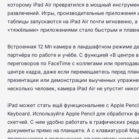
которому iPad Air превратился в мощный инструмен
развлечений. Игры, производительные приложения
таблицы запускаются на iPad Air почти мгновенно, 
«тяжёлыми» приложениями стало быстрым и плавн
Встроенная 12 Мп камера в ландшафтном режиме дел
партнёра по работе и учёбе. С функцией «В центре 
переговоров по FaceTime с коллегами или преподава
центре кадра, даже если перемещаетесь перед план
презентации или демонстрации выученных упражнен
несколько человек, камера iPad Air не упустит никог
iPad может стать ещё функциональнее с Apple Penci
Keyboard. Используйте Apple Pencil для обработки 
скетчей. С ним удобно работать в графических ред
документы прямо на планшете. А с клавиатурой Magi
превращается в полноценную альтернативу компьют