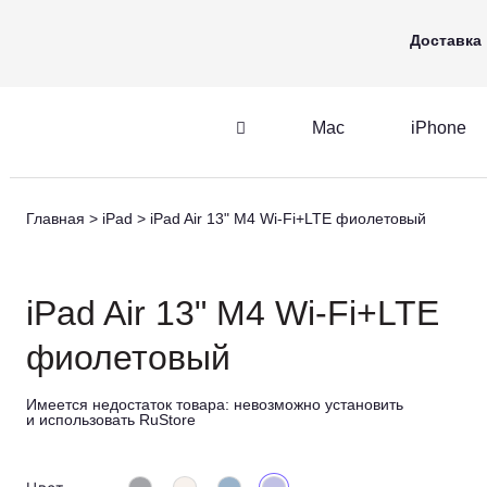
Mac
iPhone
Apple Watch
Доставка
Mac
iPhone
iPhone
AirPods
Главная
iPad
iPad Air 13" M4 Wi-Fi+LTE фиолетовый
iPhone
AirPods
M
iPad Air 13" M4 Wi-Fi+LTE
фиолетовый
Имеется недостаток товара:
невозможно установить
и использовать RuStore