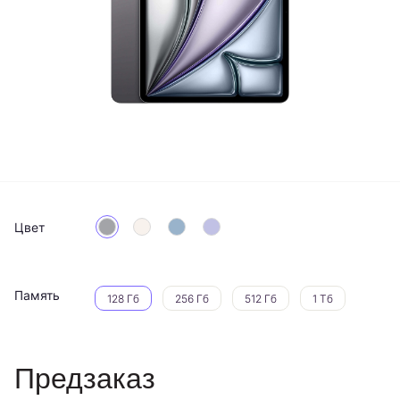
Цвет
Память
128 Гб
256 Гб
512 Гб
1 Тб
Предзаказ