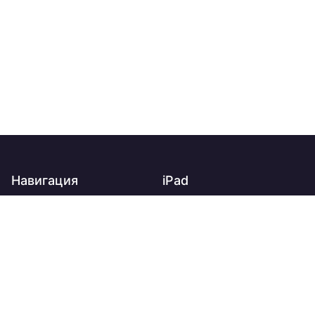
Навигация
iPad
Главная
iPad
О нас
iPad Air
Доставка
iPad mini
Оплата
iPad Pro
Контакты