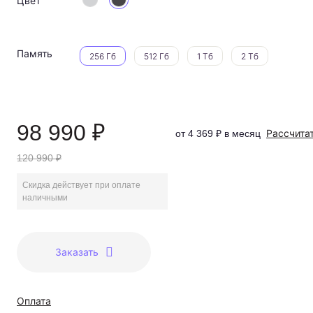
Цвет
Память
256 Гб
512 Гб
1 Тб
2 Тб
98 990 ₽
Рассчита
от 4 369 ₽ в месяц
120 990 ₽
Скидка действует при оплате
наличными
Заказать
Оплата