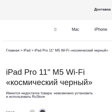
Mac
iPhone
Apple Watch
Доставка
Mac
iPhone
iPhone
AirPods
Главная
iPad
iPad Pro 11" M5 Wi-Fi «космический черный»
iPhone
AirPods
M
iPad Pro 11" M5 Wi-Fi
«космический черный»
Имеется недостаток товара:
невозможно установить
и использовать RuStore