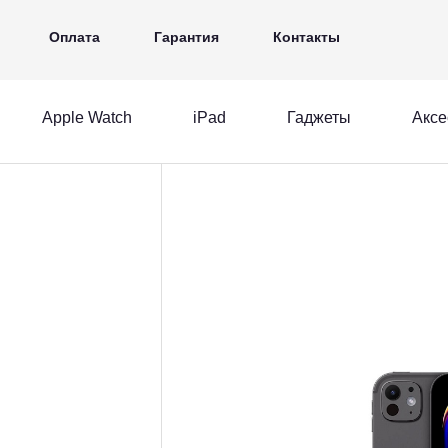
iPad
Гаджеты
Аксессуары
Ещё
Оплата
Гарантия
Контакты
Apple Watch
iPad
Гаджеты
Аксе
MacBook
Apple Watch
iPad
acBook
Apple Watch
iPad