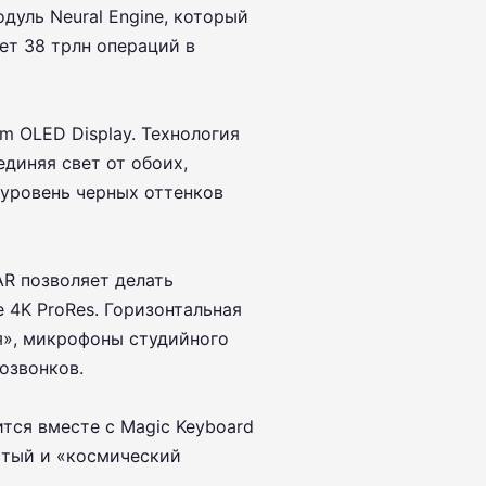
одуль Neural Engine, который
ет 38 трлн операций в
em OLED Display. Технология
единяя свет от обоих,
 уровень черных оттенков
R позволяет делать
 4K ProRes. Горизонтальная
я», микрофоны студийного
еозвонков.
тся вместе с Magic Keyboard
истый и «космический