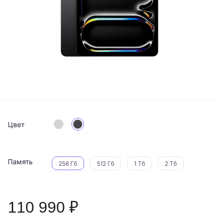
Цвет
Память
256 Гб
512 Гб
1 Тб
2 Тб
110 990 ₽