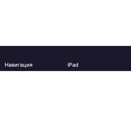
Навигация
iPad
Главная
iPad
О нас
iPad Air
Доставка
iPad mini
Оплата
iPad Pro
Контакты
Apple Watch
Новости и акции