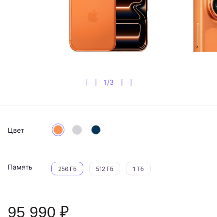
1
/
3
Цвет
Память
256 Гб
512 Гб
1 Тб
95 990 ₽