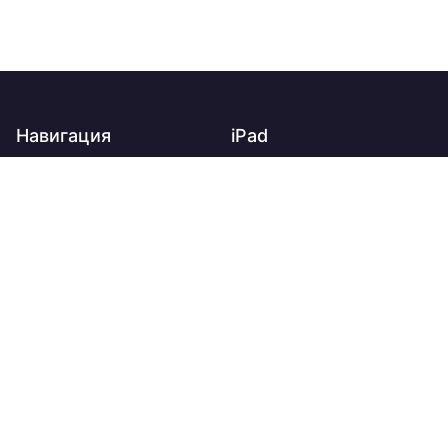
Навигация
iPad
Главная
iPad
О нас
iPad Air
Доставка
iPad mini
Оплата
iPad Pro
Контакты
Apple Watch
Новости и акции
Trade-in
Apple Watch Ultra 3
Гарантия
Apple Watch Series 11
Apple Watch SE 3