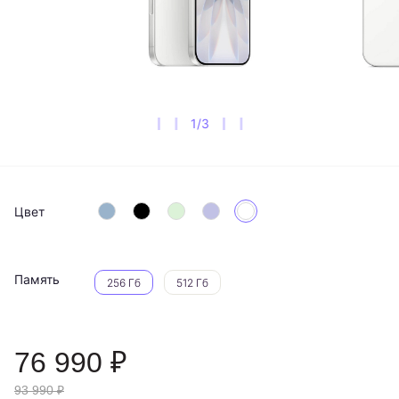
1
/
3
Цвет
Память
256 Гб
512 Гб
76 990 ₽
93 990 ₽