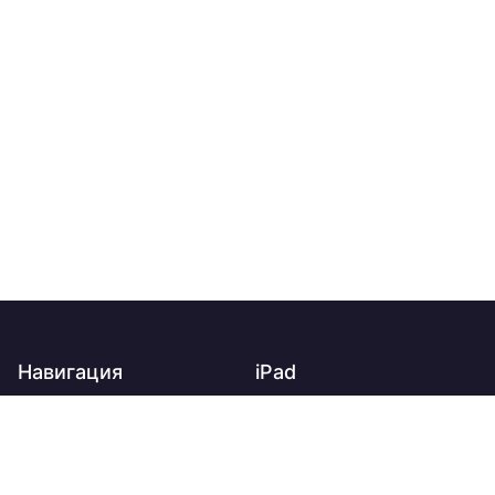
Навигация
iPad
Главная
iPad
О нас
iPad Air
Доставка
iPad mini