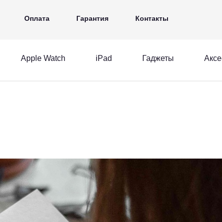
iPad
Гаджеты
Аксессуары
Ещё
Оплата
Гарантия
Контакты
Apple Watch
iPad
Гаджеты
Аксе
MacBook
Apple Watch
iPad
acBook
Apple Watch
iPad