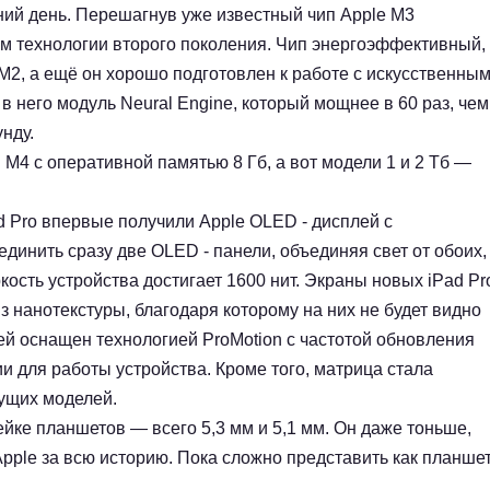
ий день. Перешагнув уже известный чип Apple M3
-нм технологии второго поколения. Чип энергоэффективный,
M2, а ещё он хорошо подготовлен к работе с искусственны
в него модуль Neural Engine, который мощнее в 60 раз, чем
унду.
4 с оперативной памятью 8 Гб, а вот модели 1 и 2 Тб —
d Pro впервые получили Apple OLED - дисплей с
динить сразу две OLED - панели, объединяя свет от обоих,
сть устройства достигает 1600 нит. Экраны новых iPad Pr
 нанотекстуры, благодаря которому на них не будет видно
ей оснащен технологией ProMotion с частотой обновления
ии для работы устройства. Кроме того, матрица стала
дущих моделей.
ейке планшетов — всего 5,3 мм и 5,1 мм. Он даже тоньше,
Apple за всю историю. Пока сложно представить как планше