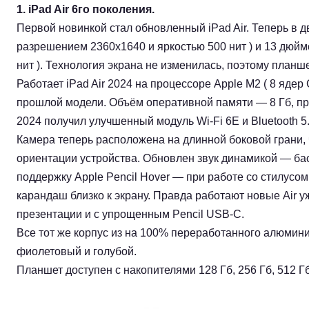
1.
iPad Air 6го поколения.
Первой новинкой стал обновленный iPad Air. Теперь в д
разрешением 2360х1640 и яркостью 500 нит ) и 13 дюйм
нит ). Технология экрана не изменилась, поэтому планше
Работает iPad Air 2024 на процессоре Apple M2 ( 8 яде
прошлой модели. Объём оперативной памяти — 8 Гб, про
2024 получил улучшенный модуль Wi-Fi 6E и Bluetooth 5.
Камера теперь расположена на длинной боковой грани,
ориентации устройства. Обновлен звук динамикой — бас
поддержку Apple Pencil Hover — при работе со стилусо
карандаш близко к экрану. Правда работают новые Air уж
презентации и с упрощенным Pencil USB-C.
Все тот же корпус из на 100% переработанного алюмини
фиолетовый и голубой.
Планшет доступен с накопителями 128 Гб, 256 Гб, 512 Гб