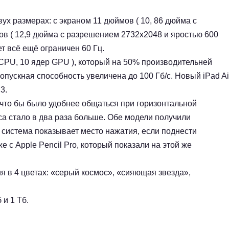
вух размерах: с экраном 11 дюймов ( 10, 86 дюйма с
ов ( 12,9 дюйма с разрешением 2732х2048 и яростью 600
т всё ещё ограничен 60 Гц.
р CPU, 10 ядер GPU ), который на 50% производительней
пускная способность увеличена до 100 Гб/с. Новый iPad Ai
3.
 что бы было удобнее общаться при горизонтальной
а стало в два раза больше. Обе модели получили
м система показывает место нажатия, если поднести
е с Apple Pencil Pro, который показали на этой же
я в 4 цветах: «серый космос», «сияющая звезда»,
 и 1 Тб.