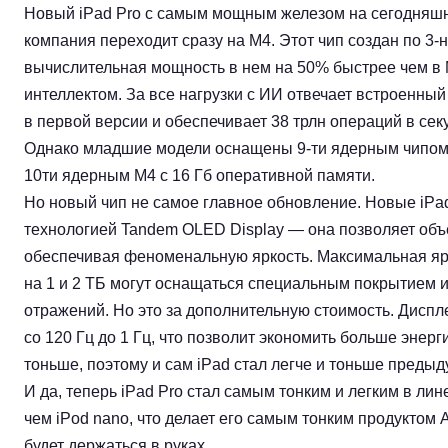
Новый iPad Pro c самым мощным железом на сегодняшн
компания переходит сразу на M4. Этот чип создан по 3
вычислительная мощность в нем на 50% быстрее чем в 
интеллектом. За все нагрузки с ИИ отвечает встроенный 
в первой версии и обеспечивает 38 трлн операций в сек
Однако младшие модели оснащены 9-ти ядерным чипом M
10ти ядерным M4 c 16 Гб оперативной памяти.
Но новый чип не самое главное обновление. Новые iPa
технологией Tandem OLED Display — она позволяет объе
обеспечивая феноменальную яркость. Максимальная ярко
на 1 и 2 ТБ могут оснащаться специальным покрытием из
отражений. Но это за дополнительную стоимость. Диспл
со 120 Гц до 1 Гц, что позволит экономить больше энерг
тоньше, поэтому и сам iPad стал легче и тоньше преды
И да, теперь iPad Pro стал самым тонким и легким в лин
чем iPod nano, что делает его самым тонким продуктом 
будет держаться в руках.