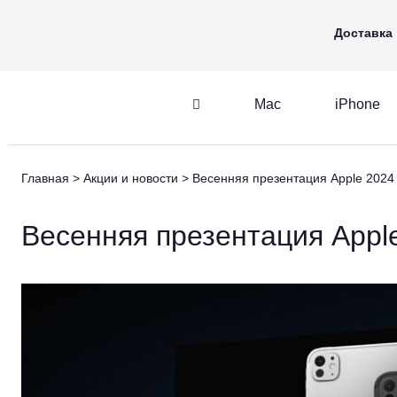
Mac
iPhone
Apple Watch
Доставка
Mac
iPhone
iPhone
AirPods
Главная
Акции и новости
Весенняя презентация Apple 2024
iPhone
AirPods
M
Весенняя презентация Appl