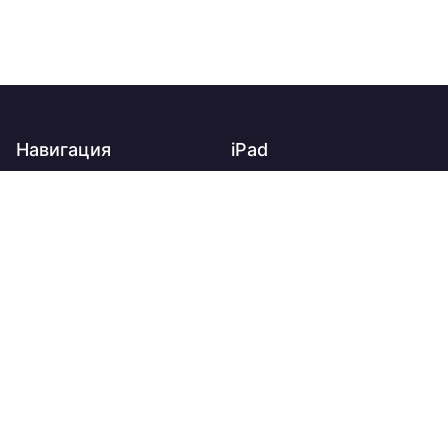
Навигация
iPad
Главная
iPad
О нас
iPad Air
Доставка
iPad mini
Оплата
iPad Pro
Контакты
Apple Watch
Новости и акции
Trade-in
Apple Watch Ultra 3
Гарантия
Apple Watch Series 11