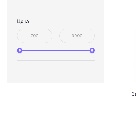
Цена
З