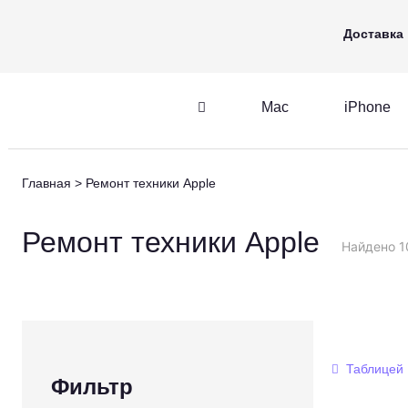
Mac
iPhone
Apple Watch
Доставка
Mac
iPhone
iPhone
AirPods
Главная
Ремонт техники Apple
iPhone
AirPods
M
Ремонт техники Apple
Найдено 1
Таблицей
Фильтр