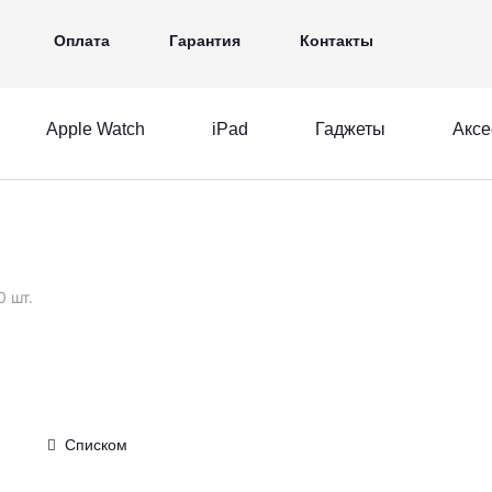
iPad
Гаджеты
Аксессуары
Ещё
Оплата
Гарантия
Контакты
Apple Watch
iPad
Гаджеты
Аксе
MacBook
Apple Watch
iPad
acBook
Apple Watch
iPad
0 шт.
Списком