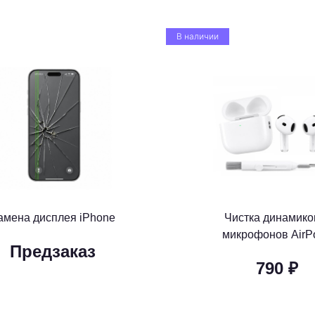
В наличии
амена дисплея iPhone
Чистка динамико
микрофонов AirP
Предзаказ
790 ₽