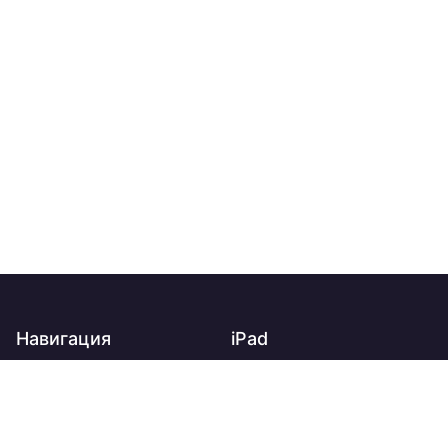
Навигация
iPad
Главная
iPad
О нас
iPad Air
Доставка
iPad mini