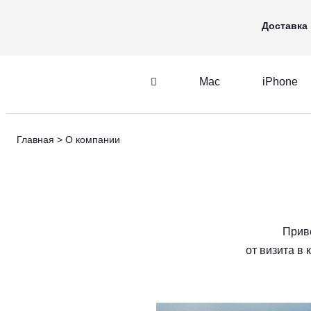
Mac
iPhone
Apple Watch
Доставка
Mac
iPhone
iPhone
AirPods
Главная
О компании
iPhone
AirPods
M
Приве
от визита в