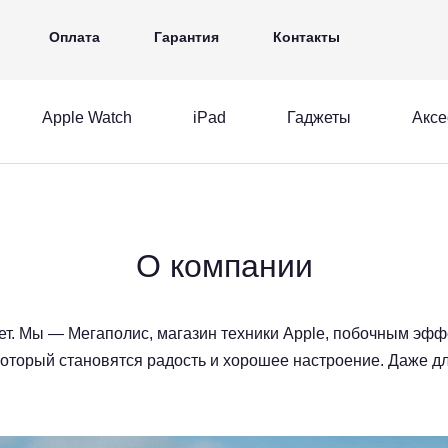
iPad
Гаджеты
Аксессуары
Ещё
Оплата
Гарантия
Контакты
Apple Watch
iPad
Гаджеты
Аксе
MacBook
Apple Watch
iPad
acBook
Apple Watch
iPad
О компании
т. Мы — Мегаполис, магазин техники Apple, побочным эф
 который становятся радость и хорошее настроение. Даже дл