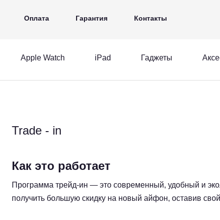
iPad
Гаджеты
Аксессуары
Ещё
Оплата
Гарантия
Контакты
Apple Watch
iPad
Гаджеты
Аксе
MacBook
Apple Watch
iPad
acBook
Apple Watch
iPad
Trade - in
Как это работает
Программа трейд-ин — это современный, удобный и эко
получить большую скидку на новый айфон, оставив свой