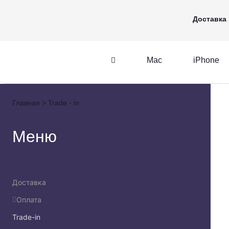
Mac
iPhone
Apple Watch
Доставка
Mac
iPhone
iPhone
AirPods
Главная
Trade - in
iPhone
AirPods
M
Меню
Доставка
Оплата
Trade-in