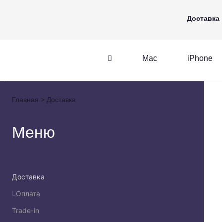
Mac
iPhone
Apple Watch
Доставка
Mac
iPhone
iPhone
AirPods
Главная
Доставка
iPhone
AirPods
M
Меню
Доставка
Оплата
Trade-in