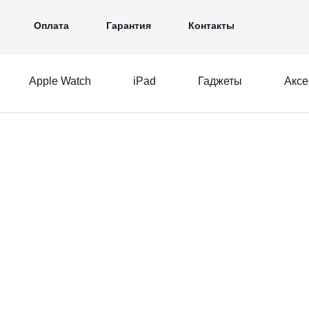
iPad
Гаджеты
Аксессуары
Ещё
Оплата
Гарантия
Контакты
Apple Watch
iPad
Гаджеты
Аксе
MacBook
Apple Watch
iPad
acBook
Apple Watch
iPad