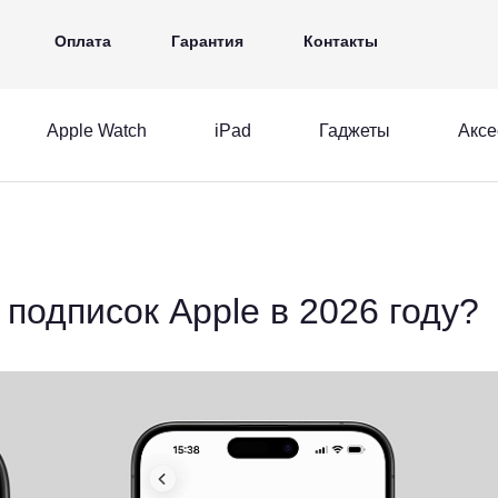
iPad
Гаджеты
Аксессуары
Ещё
Оплата
Гарантия
Контакты
Apple Watch
iPad
Гаджеты
Аксе
MacBook
Apple Watch
iPad
acBook
Apple Watch
iPad
и подписок Apple в 2026 году?