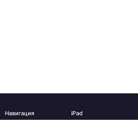
Навигация
iPad
Главная
iPad
О нас
iPad Air