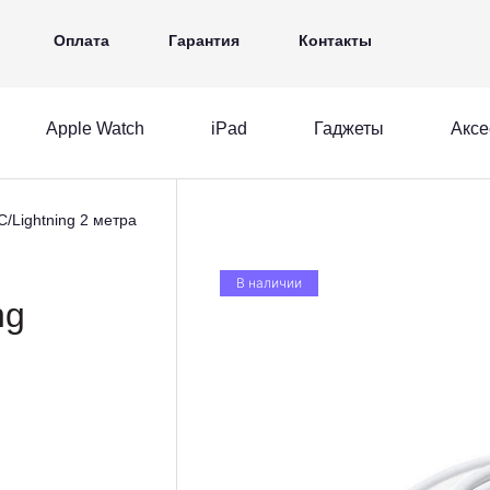
iPad
Гаджеты
Аксессуары
Ещё
Оплата
Гарантия
Контакты
Apple Watch
iPad
Гаджеты
Аксе
MacBook
Apple Watch
iPad
/Lightning 2 метра
acBook
Apple Watch
iPad
В наличии
ng