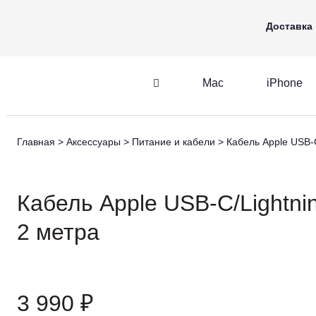
Mac
iPhone
Apple Watch
Доставка
Mac
iPhone
iPhone
AirPods
Главная
Аксессуары
Питание и кабели
Кабель Apple USB-C
iPhone
AirPods
M
Кабель Apple USB-C/Lightni
2 метра
3 990 ₽