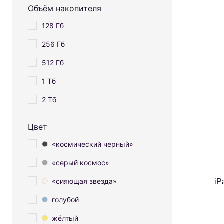
Объём накопителя
128 Гб
256 Гб
512 Гб
1 Тб
2 Тб
Цвет
«космический черный»
«серый космос»
«сияющая звезда»
iP
голубой
жёлтый