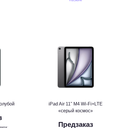
RuStore
голубой
iPad Air 11" M4 Wi-Fi+LTE
«серый космос»
з
Предзаказ
вара: