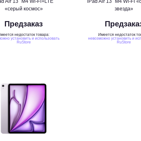
ad Air 13" M4 Wi-Fi+LTE
iPad Air 13" M4 Wi-Fi
«серый космос»
звезда»
Предзаказ
Предзака
меется недостаток товара:
Имеется недостаток то
ожно установить и использовать
невозможно установить и ис
RuStore
RuStore