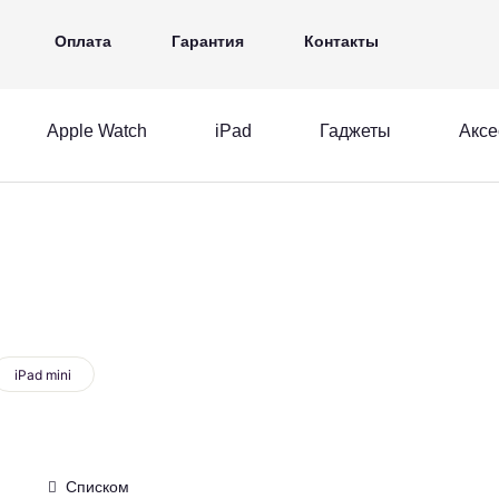
iPad
Гаджеты
Аксессуары
Ещё
Оплата
Гарантия
Контакты
Apple Watch
iPad
Гаджеты
Аксе
MacBook
Apple Watch
iPad
acBook
Apple Watch
iPad
iPad mini
Списком