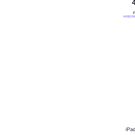
И
невозм
iPad