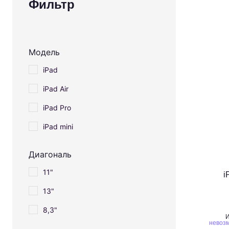
Фильтр
Модель
iPad
iPad Air
iPad Pro
iPad mini
Диагональ
11"
i
13"
8,3"
И
невозм