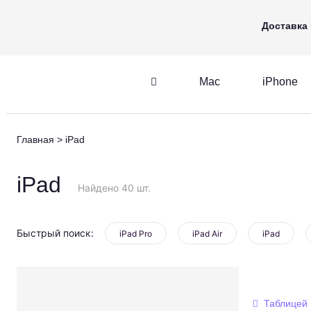
Mac
iPhone
Apple Watch
Доставка
Mac
iPhone
iPhone
AirPods
Главная
iPad
iPhone
AirPods
M
iPad
Найдено 40 шт.
Быстрый поиск:
iPad Pro
iPad Air
iPad
Таблицей