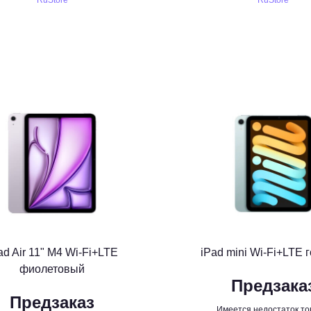
RuStore
RuStore
ad Air 11" M4 Wi-Fi+LTE
iPad mini Wi-Fi+LTE 
фиолетовый
Предзака
Предзаказ
Имеется недостаток то