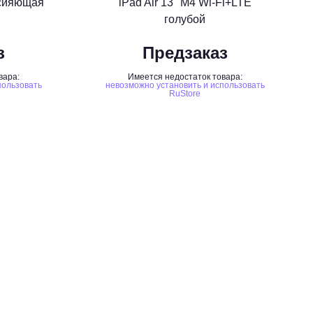
 «сияющая
iPad Air 13" M4 Wi-Fi+LTE
голубой
з
Предзаказ
вара:
Имеется недостаток товара:
пользовать
невозможно установить и использовать
RuStore