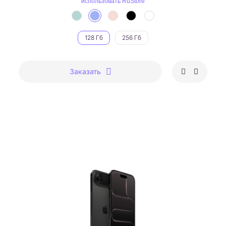
использовать RuStore
128 Гб
256 Гб
Заказать