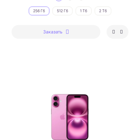
256 Гб
512 Гб
1 Тб
2 Тб
Заказать