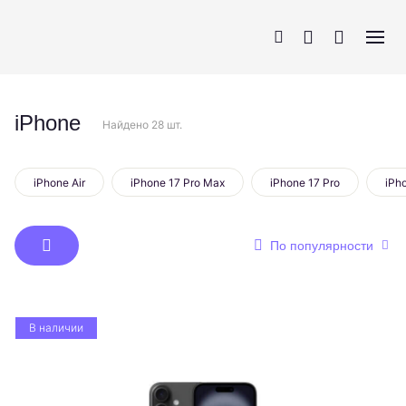
iPhone
Найдено 28 шт.
iPhone
AirPods
MacBook
Apple Watch
iPhone Air
iPhone 17 Pro Max
iPhone 17 Pro
iPh
По популярности
В наличии