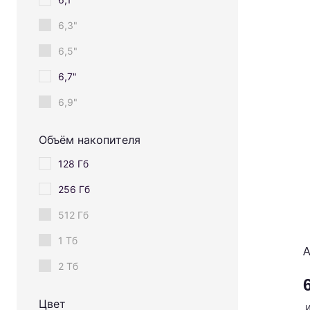
6,3"
6,5"
6,7"
6,9"
Объём накопителя
128 Гб
256 Гб
512 Гб
1 Тб
A
2 Тб
Цвет
И