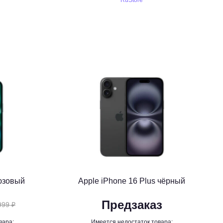
RuStore
рюзовый
Apple iPhone 16 Plus чёрный
Предзаказ
999 ₽
вара:
Имеется недостаток товара: