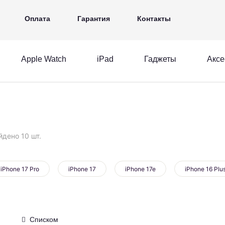
iPad
Гаджеты
Аксессуары
Ещё
Оплата
Гарантия
Контакты
Apple Watch
iPad
Гаджеты
Аксе
MacBook
Apple Watch
iPad
acBook
Apple Watch
iPad
йдено 10 шт.
iPhone 17 Pro
iPhone 17
iPhone 17e
iPhone 16 Plu
Списком