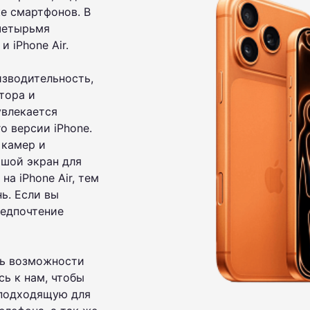
е смартфонов. В
 четырьмя
 и iPhone Air.
зводительность,
тора и
увлекается
o версии iPhone.
 камер и
ьшой экран для
а iPhone Air, тем
нь. Если вы
редпочтение
ть возможности
ь к нам, чтобы
 подходящую для