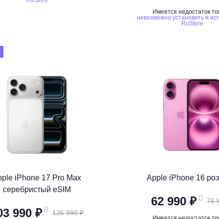
RuStore
Имеется недостаток то
невозможно установить и ис
RuStore
pple iPhone 17 Pro Max
Apple iPhone 16 ро
серебристый eSIM
62 990 ₽
76 
03 990 ₽
126 990 ₽
Имеется недостаток то