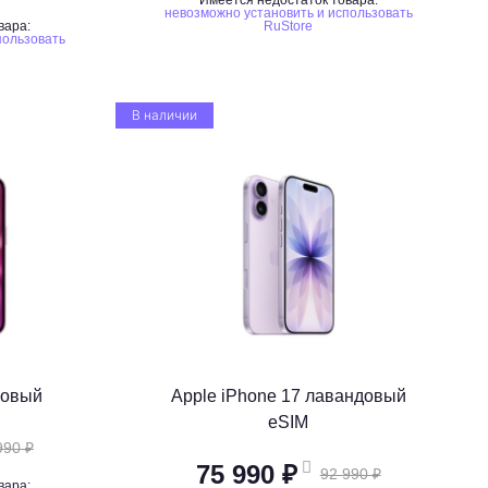
Имеется недостаток товара:
невозможно установить и использовать
вара:
RuStore
пользовать
В наличии
зовый
Apple iPhone 17 лавандовый
eSIM
990 ₽
75 990 ₽
92 990 ₽
вара: