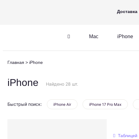
Mac
iPhone
Apple Watch
Доставка
Mac
iPhone
iPhone
AirPods
Главная
iPhone
iPhone
AirPods
M
iPhone
Найдено 28 шт.
Быстрый поиск:
iPhone Air
iPhone 17 Pro Max
Таблицей