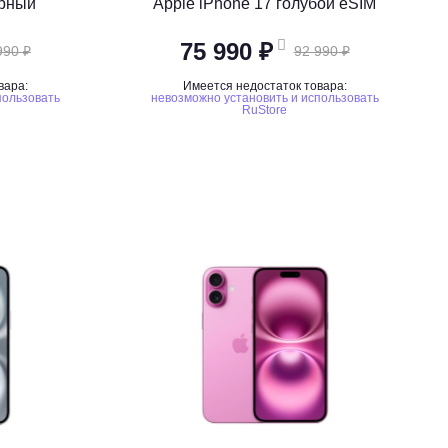
ёрный
Apple iPhone 17 голубой eSIM
75 990 ₽
990 ₽
92 990 ₽
вара:
Имеется недостаток товара:
пользовать
невозможно установить и использовать
RuStore