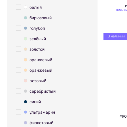
И
белый
невозм
бирюзовый
голубой
В наличии
зелёный
золотой
оранжевый
оранжевый
розовый
серебристый
синий
ультрамарин
«к
фиолетовый