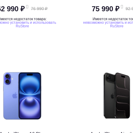
62 990 ₽
75 990 ₽
76 990 ₽
92 
меется недостаток товара:
Имеется недостаток то
ожно установить и использовать
невозможно установить и ис
RuStore
RuStore