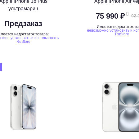
Apple iPhone 16 Plus
Apple iPhone Air ч
ультрамарин
75 990 ₽
92 
Предзаказ
Имеется недостаток то
невозможно установить и ис
меется недостаток товара:
RuStore
ожно установить и использовать
RuStore