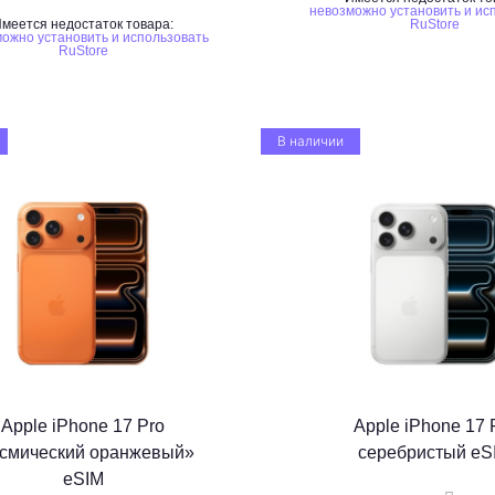
невозможно установить и ис
меется недостаток товара:
RuStore
ожно установить и использовать
RuStore
В наличии
Apple iPhone 17 Pro
Apple iPhone 17 
осмический оранжевый»
серебристый eS
eSIM