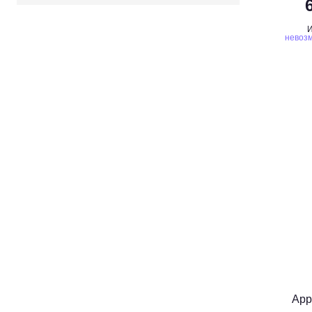
И
невозм
App