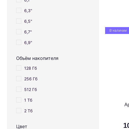
6,3"
6,5"
В наличии
6,7"
6,9"
Объём накопителя
128 Гб
256 Гб
512 Гб
1 Тб
A
2 Тб
1
Цвет