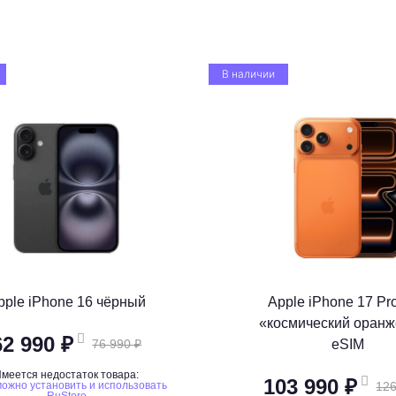
В наличии
pple iPhone 16 чёрный
Apple iPhone 17 Pr
«космический оран
62 990 ₽
76 990 ₽
eSIM
меется недостаток товара:
103 990 ₽
ожно установить и использовать
126