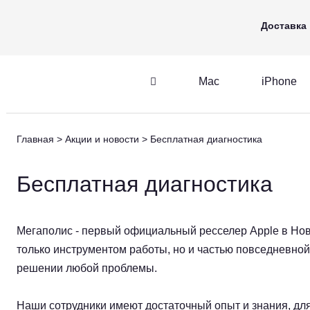
Mac
iPhone
Apple Watch
Доставка
Mac
iPhone
iPhone
AirPods
Главная
Акции и новости
Бесплатная диагностика
iPhone
AirPods
M
Бесплатная диагностика
Мегаполис - первый официальный ресселер Apple в Нов
только инструментом работы, но и частью повседневно
решении любой проблемы.
Наши сотрудники имеют достаточный опыт и знания, дл