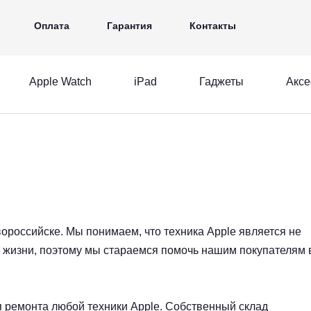
iPad
Гаджеты
Аксессуары
Ещё
Оплата
Гарантия
Контакты
Apple Watch
iPad
Гаджеты
Аксе
MacBook
Apple Watch
iPad
acBook
Apple Watch
iPad
ороссийске. Мы понимаем, что техника Apple является не
й жизни, поэтому мы стараемся помочь нашим покупателям 
я ремонта любой техники Apple. Собственный склад